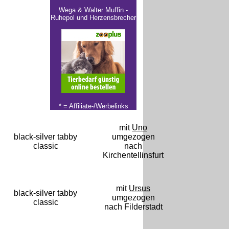
Wega & Walter Muffin -
Ruhepol und Herzensbrecher
* =
Affiliate-/Werbelinks
mit
Uno
black-silver tabby
umgezogen
classic
nach
Kirchentellinsfurt
mit
Ursus
black-silver tabby
umgezogen
classic
nach Filderstadt