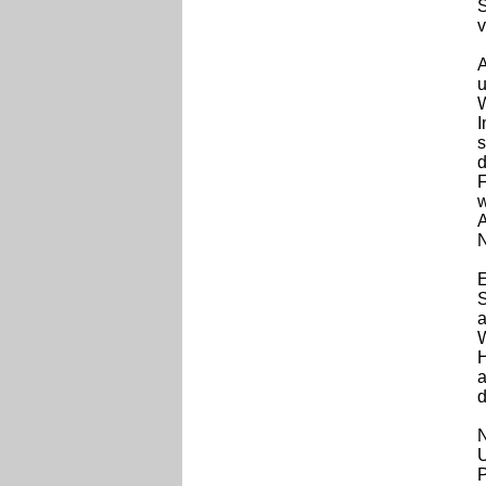
S
v
A
u
W
I
s
d
F
w
A
N
E
S
a
W
H
a
d
N
U
P