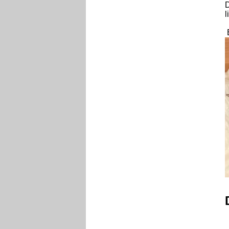
D
l
E