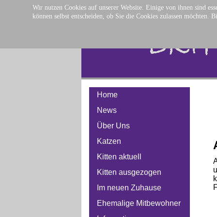
Wir nutzen Cookies auf unserer Website. Einige von ihnen sind esse
können selbst entscheiden, ob Sie die Cookies zulassen möchten. Bi
Home
News
Über Uns
Katzen
Kitten aktuell
A
u
Kitten ausgezogen
k
F
Im neuen Zuhause
Ehemalige Mitbewohner