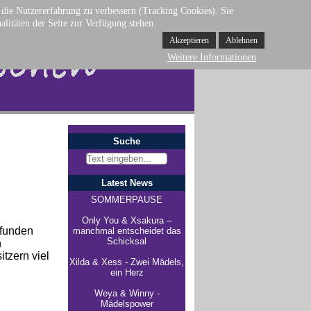
d die Nutzererfahrung zu verbessern (Tracking Cookies). Sie
alitäten der Seite zur Verfügung stehen.
Akzeptieren
Ablehnen
Weitere Informationen
Suche
Latest News
SOMMERPAUSE
Only You & Xsakura –
efunden
manchmal entscheidet das
Schicksal
n
tzern viel
Xilda & Xess - Zwei Mädels,
ein Herz
Weya & Winny -
Mädelspower