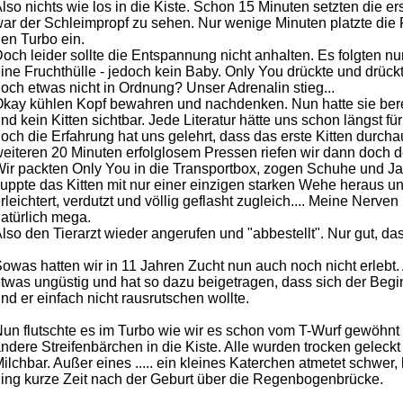
lso nichts wie los in die Kiste. Schon 15 Minuten setzten die 
ar der Schleimpropf zu sehen. Nur wenige Minuten platzte die F
en Turbo ein.
och leider sollte die Entspannung nicht anhalten. Es folgten
ine Fruchthülle - jedoch kein Baby. Only You drückte und drück
och etwas nicht in Ordnung? Unser Adrenalin stieg...
kay kühlen Kopf bewahren und nachdenken. Nun hatte sie ber
nd kein Kitten sichtbar. Jede Literatur hätte uns schon längst fü
och die Erfahrung hat uns gelehrt, dass das erste Kitten durch
eiteren 20 Minuten erfolglosem Pressen riefen wir dann doch den
ir packten Only You in die Transportbox, zogen Schuhe und Ja
luppte das Kitten mit nur einer einzigen starken Wehe heraus u
rleichtert, verdutzt und völlig geflasht zugleich.... Meine Nerven
atürlich mega.
lso den Tierarzt wieder angerufen und "abbestellt". Nur gut, das
owas hatten wir in 11 Jahren Zucht nun auch noch nicht erlebt.
twas ungüstig und hat so dazu beigetragen, dass sich der Begin
nd er einfach nicht rausrutschen wollte.
un flutschte es im Turbo wie wir es schon vom T-Wurf gewöhnt
ndere Streifenbärchen in die Kiste. Alle wurden trocken geleckt
ilchbar. Außer eines ..... ein kleines Katerchen atmetet schwe
ing kurze Zeit nach der Geburt über die Regenbogenbrücke.