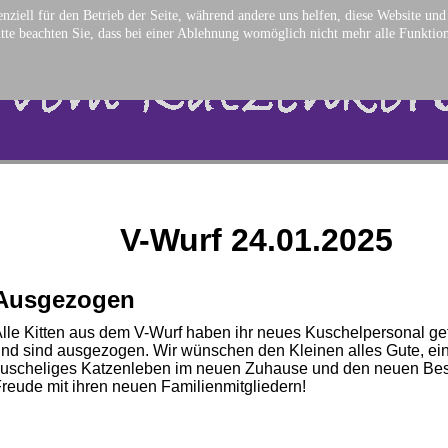
nziell für den Betrieb der Seite, während andere uns helfen, diese Website un
tte beachten Sie, dass bei einer Ablehnung womöglich nicht mehr alle Funktion
V-Wurf 24.01.2025
Ausgezogen
lle Kitten aus dem V-Wurf haben ihr neues Kuschelpersonal g
nd sind ausgezogen. Wir wünschen den Kleinen alles Gute, ei
uscheliges Katzenleben im neuen Zuhause und den neuen Besi
reude mit ihren neuen Familienmitgliedern!