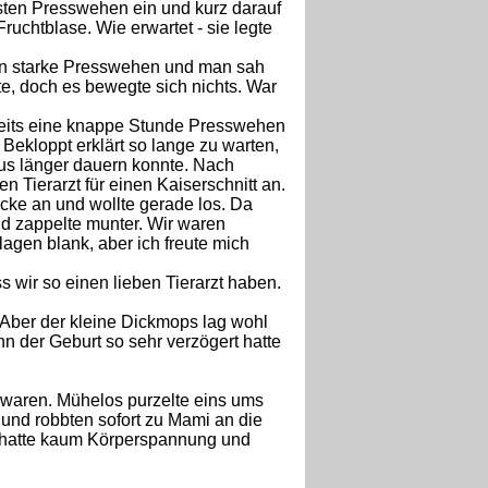
ersten Presswehen ein und kurz darauf
ruchtblase. Wie erwartet - sie legte
 nun starke Presswehen und man sah
te, doch es bewegte sich nichts. War
eits eine knappe Stunde Presswehen
r Bekloppt erklärt so lange zu warten,
aus länger dauern konnte. Nach
 Tierarzt für einen Kaiserschnitt an.
cke an und wollte gerade los. Da
nd zappelte munter. Wir waren
 lagen blank, aber ich freute mich
s wir so einen lieben Tierarzt haben.
 Aber der kleine Dickmops lag wohl
n der Geburt so sehr verzögert hatte
 waren. Mühelos purzelte eins ums
 und robbten sofort zu Mami an die
r, hatte kaum Körperspannung und