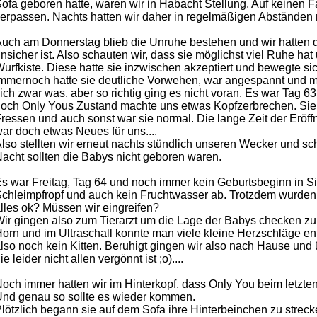
ofa geboren hatte, waren wir in Habacht Stellung. Auf keinen F
erpassen. Nachts hatten wir daher in regelmäßigen Abständen n
uch am Donnerstag blieb die Unruhe bestehen und wir hatten 
nsicher ist. Also schauten wir, dass sie möglichst viel Ruhe hat
urfkiste. Diese hatte sie inzwischen akzeptiert und bewegte s
mmernoch hatte sie deutliche Vorwehen, war angespannt und m
ich zwar was, aber so richtig ging es nicht voran. Es war Tag 63
och Only Yous Zustand machte uns etwas Kopfzerbrechen. Sie wa
ressen und auch sonst war sie normal. Die lange Zeit der Erö
ar doch etwas Neues für uns....
lso stellten wir erneut nachts stündlich unseren Wecker und sc
acht sollten die Babys nicht geboren waren.
s war Freitag, Tag 64 und noch immer kein Geburtsbeginn in Si
chleimpfropf und auch kein Fruchtwasser ab. Trotzdem wurden 
lles ok? Müssen wir eingreifen?
ir gingen also zum Tierarzt um die Lage der Babys checken zu
orn und im Ultraschall konnte man viele kleine Herzschläge en
lso noch kein Kitten. Beruhigt gingen wir also nach Hause und
ie leider nicht allen vergönnt ist ;o)....
och immer hatten wir im Hinterkopf, dass Only You beim letzte
nd genau so sollte es wieder kommen.
lötzlich begann sie auf dem Sofa ihre Hinterbeinchen zu strec