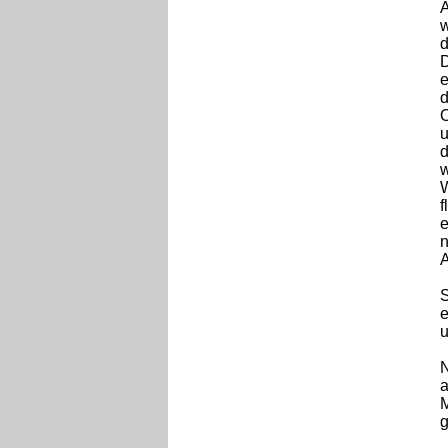
A
w
d
D
e
d
O
u
d
w
W
f
e
n
A
S
e
u
N
a
M
g