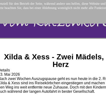
nziell für den Betrieb der Seite, während andere uns helfen, diese Website un
tte beachten Sie, dass bei einer Ablehnung womöglich nicht mehr alle Funktion
Xilda & Xess - Zwei Mädels,
Herz
etails
3. Mai 2026
ach zwei Wochen Auszugspause geht es nun heute in die 2. 
ilda & Xess sind ins Reisekörbchen eingestiegen und machen 
en Weg ins weit entfernte neue Zuhause. Doch mit den Kindern
uch während der langen Autofahrt in bester Gesellschaft.