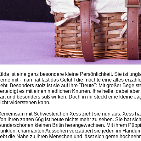
ilda ist eine ganz besondere kleine Persönlichkeit. Sie ist ungl
erne mit - man hat fast das Gefühl die möchte eine alles erzäh
eht. Besonders stolz ist sie auf ihre "Beute": Mit großer Begeist
erteidigt es mit einen niedlichen Knurren. Ihre helle, dabei abe
art und besonders süß wirken. Doch in ihr steckt eine kleine Jäg
icht widerstehen kann.
emeinsam mit Schwesterchen Xess zieht sie nun aus. Xess hat e
on ihren zarten 66g ist heute nichts mehr zu sehen. Sie hat sich
underschönen kleinen Britin herangewachsen. Mit ihrem Püpp
unklen, charmanten Aussehen verzaubert sie jeden im Handumd
iebt die Nähe zu ihren Menschen und lässt sich gerne hochne