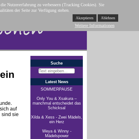
d die Nutzererfahrung zu verbessern (Tracking Cookies). Sie
alitäten der Seite zur Verfügung stehen.
Akzeptieren
Ablehnen
Weitere Informationen
Suche
 ein
Latest News
SOMMERPAUSE
Only You & Xsakura –
Runde.
manchmal entscheidet das
Schicksal
sich auf
 sind sie
Xilda & Xess - Zwei Mädels,
ein Herz
Weya & Winny -
Mädelspower