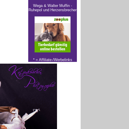
Wega & Walter Muffin -
Ruhepol und Herzensbrecher
* =
Affiliate-/Werbelinks