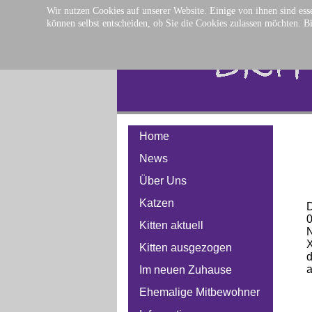
Wir nutzen Cookies auf unserer Website. Einige von ihnen sind esse
können selbst entscheiden, ob Sie die Cookies zulassen möchten. Bi
Home
News
Über Uns
Katzen
D
0
Kitten aktuell
N
X
Kitten ausgezogen
d
a
Im neuen Zuhause
Ehemalige Mitbewohner