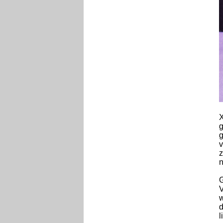
X
g
g
v
z
n
G
V
w
d
l